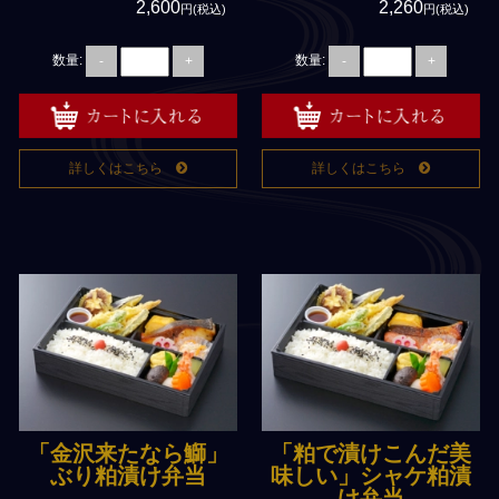
2,600
2,260
円(税込)
円(税込)
数量:
数量:
-
+
-
+
詳しくはこちら
詳しくはこちら
「金沢来たなら鰤」
「粕で漬けこんだ美
ぶり粕漬け弁当
味しい」シャケ粕漬
け弁当