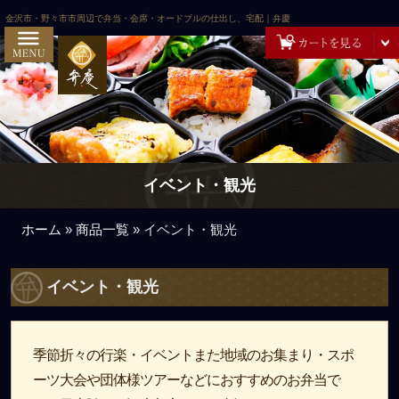
コンテンツへスキップ
HOME
金沢市・野々市市周辺で弁当・会席・オードブルの仕出し、宅配｜弁慶
弁慶の想いとこだわり
ご注文方法・配達エリア
お客様の声
お問い合わせ
イベント・観光
弁慶スタッフの日記
ご予算から選ぶ
ホーム
»
商品一覧
»
イベント・観光
~999円
イベント・観光
1,000円～
2,000円～
季節折々の行楽・イベントまた地域のお集まり・スポ
3,000円～
ーツ大会や団体様ツアーなどにおすすめのお弁当で
5,000円～