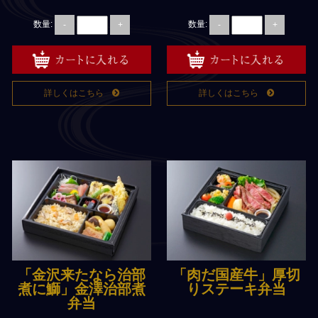
法事・法要仕出しの豆知識
数量:
数量:
-
+
-
+
よくあるご質問
サイトマップ
会社概要
詳しくはこちら
詳しくはこちら
弁慶スタッフの日記
facebook
特定商取引法に基づく表記
「金沢来たなら治部
「肉だ国産牛」厚切
煮に鰤」金澤治部煮
りステーキ弁当
弁当