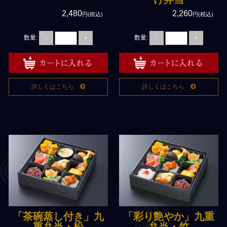
2,480
2,260
円(税込)
円(税込)
数量:
数量:
-
+
-
+
詳しくはこちら
詳しくはこちら
「茶碗蒸し付き」九
「彩り艶やか」九重
重弁当・松
弁当・竹