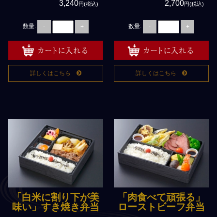
3,240
2,700
円(税込)
円(税込)
数量:
数量:
-
+
-
+
詳しくはこちら
詳しくはこちら
「白米に割り下が美
「肉食べて頑張る」
味い」すき焼き弁当
ローストビーフ弁当