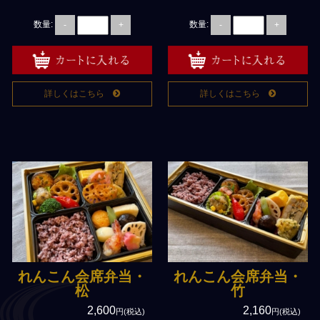
数量:
数量:
-
+
-
+
用途で選ぶ
通夜・葬儀・落とし
法事・法要
詳しくはこちら
詳しくはこちら
慶事・お祝い
ご宴会・パーティー
【法人様】会議・研修・セ
ミナー
イベント・観光
おすすめ
れんこん料理専門店むさしや
れんこん会席弁当・
れんこん会席弁当・
松
竹
弁慶のベジタリアン弁当
2,600
2,160
円(税込)
円(税込)