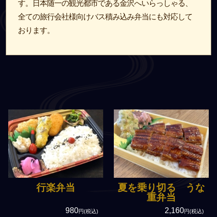
す。日本随一の観光都市である金沢へいらっしゃる、
8,000円～
全ての旅行会社様向けバス積み込み弁当にも対応して
おります。
商品で選ぶ
法事用会席膳(回収容器)
法事用会席膳(使い捨て)
慶事・お祝い料理
精進料理(ベジタリアン)
高級弁当
寿司・オードブル
３得オードブル(3品で500円
お得)
行楽弁当
夏を乗り切る うな
重弁当
単品料理
980
2,160
円(税込)
円(税込)
法事向け無料サービス