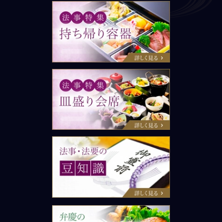
法事特集：持ち帰り容器
法事特集：皿盛り会席