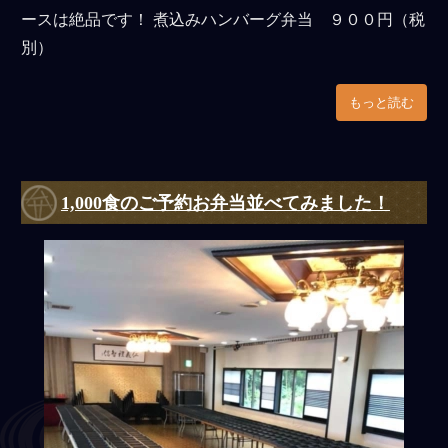
ースは絶品です！ 煮込みハンバーグ弁当 ９００円（税
用途で選ぶ
別）
通夜・葬儀・落とし
もっと読む
法事・法要
慶事・お祝い
ご宴会・パーティー
1,000食のご予約お弁当並べてみました！
【法人様】会議・研修・セ
ミナー
イベント・観光
おすすめ
れんこん料理専門店むさしや
弁慶のベジタリアン弁当