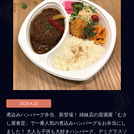
8,000円～
商品で選ぶ
法事用会席膳(回収容器)
法事用会席膳(使い捨て)
慶事・お祝い料理
精進料理(ベジタリアン)
高級弁当
寿司・オードブル
３得オードブル(3品で500円
2020.4.25
お得)
煮込みハンバーグ弁当、新登場！ 姉妹店の居酒屋「むさ
単品料理
し屋食堂」で一番人気の煮込みハンバーグをお弁当にし
ました！ 大人も子供も大好きハンバーグ、デミグラスソ
法事向け無料サービス