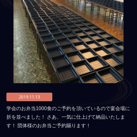
法事・法要仕出しの豆知識
よくあるご質問
サイトマップ
会社概要
弁慶スタッフの日記
facebook
特定商取引法に基づく表記
2019.11.13
学会のお弁当1000食のご予約を頂いているので宴会場に
折を並べました！ さあ、一気に仕上げて納品いたしま
す！ 団体様のお弁当ご予約賜ります！