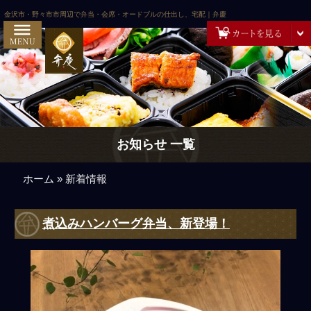
コンテンツへスキップ
HOME
金沢市・野々市市周辺で弁当・会席・オードブルの仕出し、宅配｜弁慶
弁慶の想いとこだわり
ご注文方法・配達エリア
お客様の声
お問い合わせ
お知らせ 一覧
弁慶スタッフの日記
ご予算から選ぶ
ホーム
»
新着情報
~999円
煮込みハンバーグ弁当、新登場！
1,000円～
2,000円～
3,000円～
5,000円～