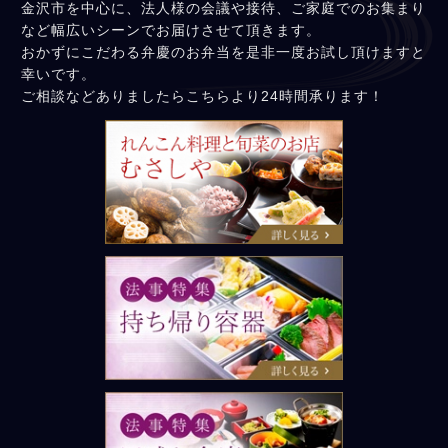
金沢市を中心に、法人様の会議や接待、ご家庭でのお集まり
など幅広いシーンでお届けさせて頂きます。
おかずにこだわる弁慶のお弁当を是非一度お試し頂けますと
幸いです。
ご相談などありましたらこちらより24時間承ります！
れんこん料理と旬菜の店 むさ
しや
法事特集：持ち帰り容器
法事特集：皿盛り会席