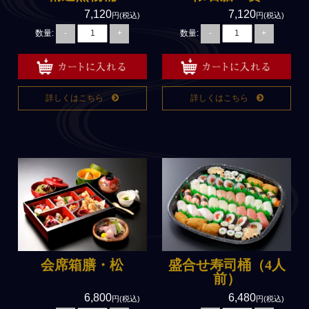
法事・法要仕出しの豆知識
7,120
7,120
円(税込)
円(税込)
よくあるご質問
数量:
数量:
-
+
-
+
サイトマップ
会社概要
詳しくはこちら
詳しくはこちら
弁慶スタッフの日記
facebook
特定商取引法に基づく表記
会席箱膳・松
盛合せ寿司桶（4人
前）
6,800
6,480
円(税込)
円(税込)