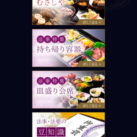
しや
法事特集：持ち帰り容器
法事特集：皿盛り会席