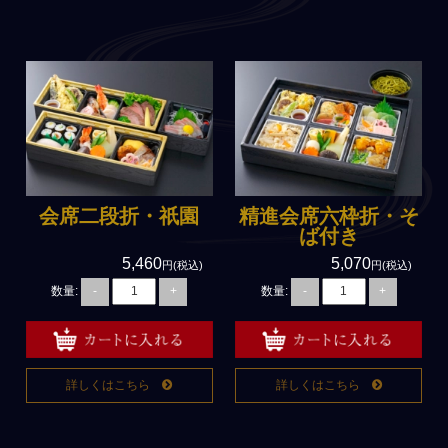
会席二段折・祇園
精進会席六枠折・そ
ば付き
5,460
5,070
円(税込)
円(税込)
数量:
数量:
-
+
-
+
詳しくはこちら
詳しくはこちら