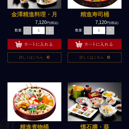
用途で選ぶ
金澤精進料理・月
精進寿司桶
通夜・葬儀・落とし
7,120
7,120
円(税込)
円(税込)
数量:
数量:
-
+
-
+
法事・法要
慶事・お祝い
ご宴会・パーティー
詳しくはこちら
詳しくはこちら
【法人様】会議・研修・セ
ミナー
イベント・観光
おすすめ
れんこん料理専門店むさしや
弁慶のベジタリアン弁当
精進煮物桶
懐石膳・葵