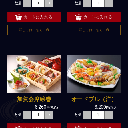
数量:
数量:
-
+
-
+
詳しくはこちら
詳しくはこちら
加賀会席絵巻
オードブル（洋）
6,260
6,200
円(税込)
円(税込)
数量:
数量:
-
+
-
+