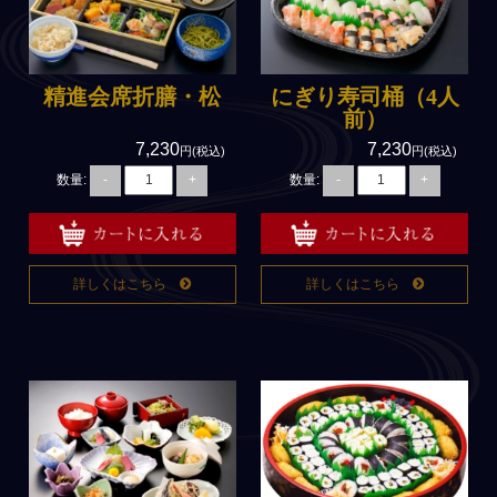
8,000円～
商品で選ぶ
精進会席折膳・松
にぎり寿司桶（4人
前）
法事用会席膳(回収容器)
7,230
7,230
円(税込)
円(税込)
法事用会席膳(使い捨て)
数量:
数量:
-
+
-
+
慶事・お祝い料理
精進料理(ベジタリアン)
高級弁当
詳しくはこちら
詳しくはこちら
寿司・オードブル
３得オードブル(3品で500円
お得)
単品料理
法事向け無料サービス