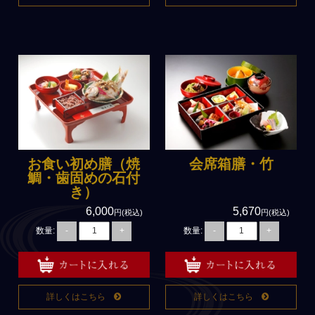
お食い初め膳（焼
会席箱膳・竹
鯛・歯固めの石付
き）
6,000
5,670
円(税込)
円(税込)
数量:
数量:
-
+
-
+
詳しくはこちら
詳しくはこちら