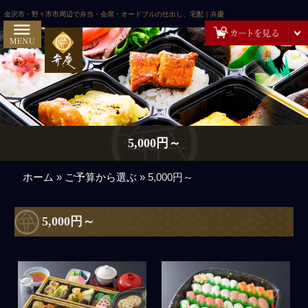
コンテンツへスキップ
HOME
金沢市・野々市市周辺で弁当・会席・オードブルの仕出し、宅配｜弁慶
弁慶の想いとこだわり
ご注文方法・配達エリア
お客様の声
お問い合わせ
5,000円～
弁慶スタッフの日記
ご予算から選ぶ
ホーム
»
ご予算から選ぶ
»
5,000円～
~999円
5,000円～
1,000円～
2,000円～
3,000円～
5,000円～