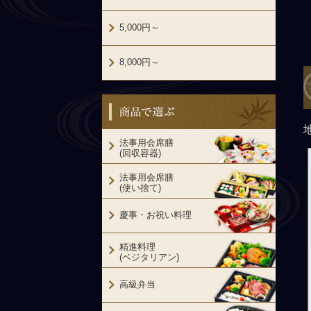
5,000円～
8,000円～
商品で選ぶ
法事用会席膳
(回収容器)
法事用会席膳
(使い捨て)
慶事・お祝い料理
精進料理
(ベジタリアン)
高級弁当