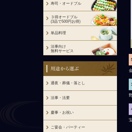
寿司・オードブル
３得オードブル
(3品で500円お得)
単品料理
法事向け
無料サービス
用途から選ぶ
通夜・葬儀・落とし
法事・法要
慶事・お祝い
ご宴会・パーティー