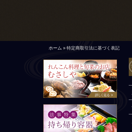
ホーム
»
特定商取引法に基づく表記
れんこん料理と旬菜の店 むさ
しや
法事特集：持ち帰り容器