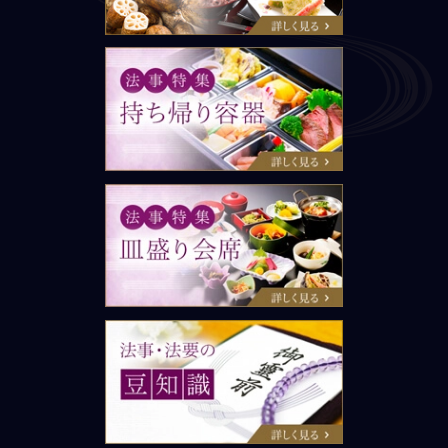
法事特集：持ち帰り容器
法事特集：皿盛り会席