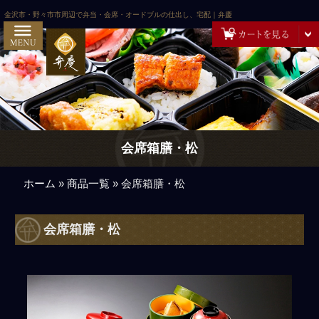
コンテンツへスキップ
HOME
金沢市・野々市市周辺で弁当・会席・オードブルの仕出し、宅配｜弁慶
弁慶の想いとこだわり
ご注文方法・配達エリア
お客様の声
お問い合わせ
会席箱膳・松
弁慶スタッフの日記
ご予算から選ぶ
ホーム
»
商品一覧
»
会席箱膳・松
~999円
会席箱膳・松
1,000円～
2,000円～
3,000円～
5,000円～