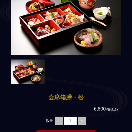
8,000円～
商品で選ぶ
法事用会席膳(回収容器)
法事用会席膳(使い捨て)
慶事・お祝い料理
精進料理(ベジタリアン)
高級弁当
寿司・オードブル
会席箱膳・松
３得オードブル(3品で500円
6,800
お得)
円(税込)
単品料理
数量:
-
+
法事向け無料サービス