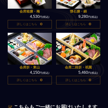
法事・法要仕出しの豆知識
よくあるご質問
会席箱膳・梅
懐石膳・錦
4,530
9,280
円(税込)
円(税込)
サイトマップ
詳しくはこちら
詳しくはこちら
会社概要
弁慶スタッフの日記
facebook
特定商取引法に基づく表記
会席折・東山
会席二段折・祇園
4,150
5,460
円(税込)
円(税込)
詳しくはこちら
詳しくはこちら
こちらもご一緒にお届けいたします