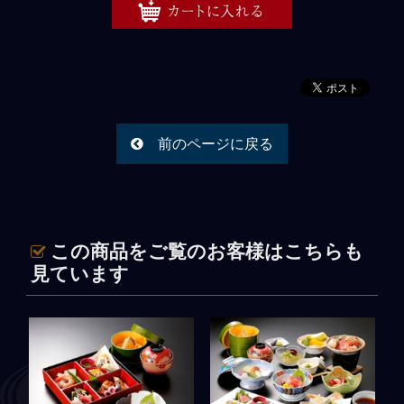
用途で選ぶ
通夜・葬儀・落とし
法事・法要
慶事・お祝い
前のページに戻る
ご宴会・パーティー
【法人様】会議・研修・セ
ミナー
この商品をご覧のお客様はこちらも
見ています
イベント・観光
おすすめ
れんこん料理専門店むさしや
弁慶のベジタリアン弁当