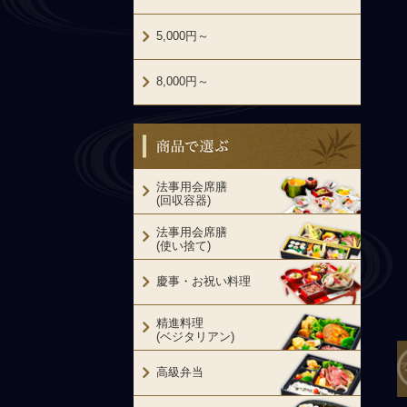
5,000円～
8,000円～
商品で選ぶ
法事用会席膳
(回収容器)
法事用会席膳
(使い捨て)
慶事・お祝い料理
精進料理
(ベジタリアン)
高級弁当