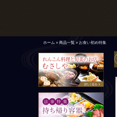
ホーム
»
商品一覧
»
お食い初め特集
れんこん料理と旬菜の店 むさ
しや
法事特集：持ち帰り容器