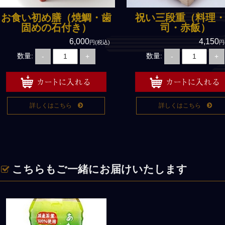
お食い初め膳（焼鯛・歯
祝い三段重（料理
固めの石付き）
司・赤飯）
6,000
4,150
円(税込)
円
数量:
数量:
-
+
-
+
詳しくはこちら
詳しくはこちら
こちらもご一緒にお届けいたします