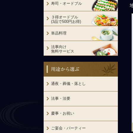
寿司・オードブル
３得オードブル
(3品で500円お得)
単品料理
法事向け
無料サービス
用途から選ぶ
通夜・葬儀・落とし
法事・法要
慶事・お祝い
ご宴会・パーティー